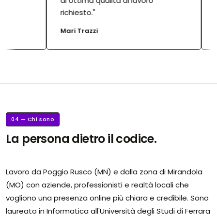
di ottima qualità al lavoro
es
richiesto."
Ra
Mari Trazzi
04 — Chi sono
La persona dietro il codice.
Lavoro da Poggio Rusco (MN) e dalla zona di Mirandola
(MO) con aziende, professionisti e realtà locali che
vogliono una presenza online più chiara e credibile. Sono
laureato in Informatica all'Università degli Studi di Ferrara