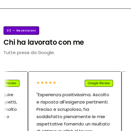
03 — Recensioni
Chi ha lavorato con me
Tutte prese da Google.
★★★★★
★
e Review
Google Review
guire
"Esperienza positivissima. Ascolto
"H
spetti,
e risposta all'esigenze pertinenti.
di
t molto
Preciso e scrupoloso, ha
sv
o e
soddisfatto pienamente le mie
cr
aspettative fornendo un risultato
se