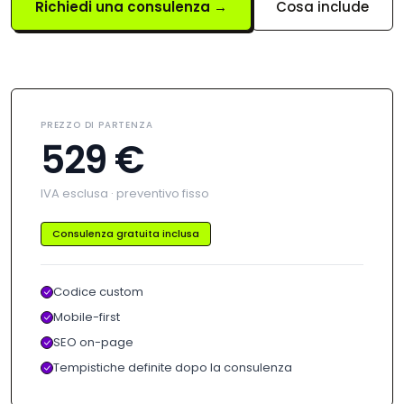
Richiedi una consulenza →
Cosa include
PREZZO DI PARTENZA
529 €
IVA esclusa · preventivo fisso
Consulenza gratuita inclusa
Codice custom
Mobile-first
SEO on-page
Tempistiche definite dopo la consulenza